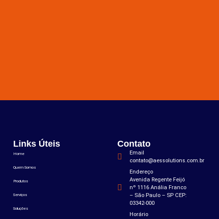
Links Úteis
Contato
Email
Home
contato@aessolutions.com.br
Quem Somos
Endereço
Avenida Regente Feijó
Produtos
nº 1116 Anália Franco
– São Paulo – SP CEP:
Serviços
03342-000
Soluções
Horário