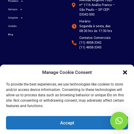
Avenida Regente Feijó
Produtos
nº 1116 Anália Franco –
São Paulo – SP CEP:
Serviços
03342-000
Soluções
Horário
Segunda à sexta, das
Contato
08:30 hrs ás 17:30 hrs
Blog
Contatos Comerciais
(11) 4858-3342
(11) 4858-3343
Manage Cookie Consent
To provide the best experiences, we use technologies like cookies to store
and/or access device information. Consenting to these technologies will
Soluções para a automação do seu negócio.
allow us to process data such as browsing behavior or unique IDs on this
Nos siga nas redes sociais!
site. Not consenting or withdrawing consent, may adversely affect certain
features and functions.
Accept