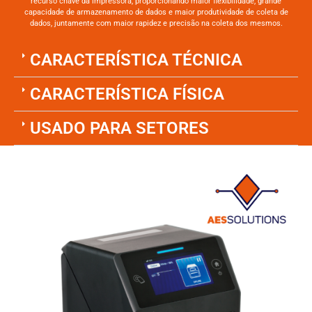
recurso chave da impressora, proporcionando maior flexibilidade, grande
capacidade de armazenamento de dados e maior produtividade de coleta de
dados, juntamente com maior rapidez e precisão na coleta dos mesmos.
CARACTERÍSTICA TÉCNICA
CARACTERÍSTICA FÍSICA
USADO PARA SETORES